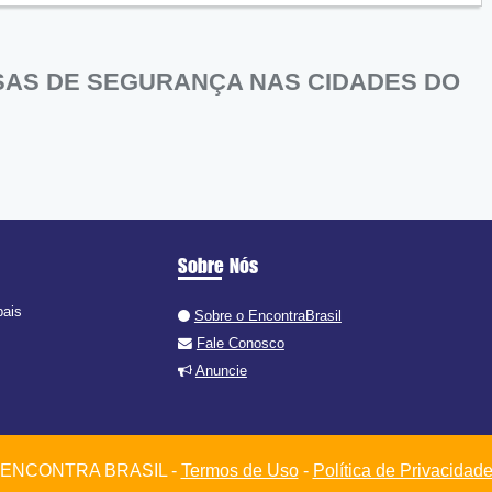
AS DE SEGURANÇA NAS CIDADES DO
Sobre Nós
pais
Sobre o EncontraBrasil
Fale Conosco
Anuncie
ENCONTRA BRASIL -
Termos de Uso
-
Política de Privacidad