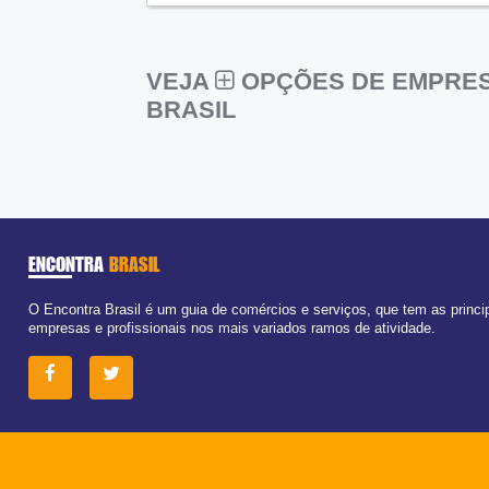
VEJA
OPÇÕES DE EMPRES
BRASIL
ENCONTRA
BRASIL
O Encontra Brasil é um guia de comércios e serviços, que tem as princi
empresas e profissionais nos mais variados ramos de atividade.