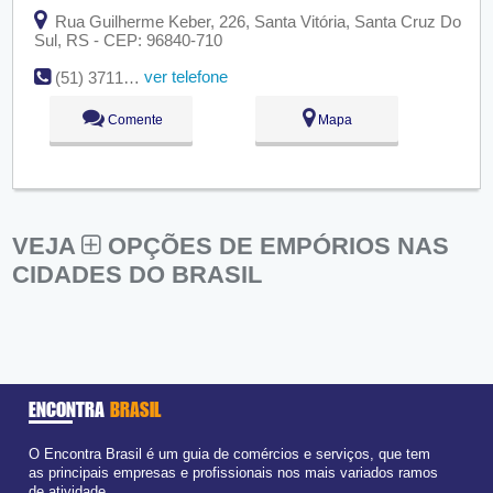
Rua Guilherme Keber, 226, Santa Vitória, Santa Cruz Do
Sul, RS - CEP: 96840-710
ver telefone
(51) 3711-9297
Comente
Mapa
VEJA
OPÇÕES DE EMPÓRIOS NAS
CIDADES DO BRASIL
ENCONTRA
BRASIL
O Encontra Brasil é um guia de comércios e serviços, que tem
as principais empresas e profissionais nos mais variados ramos
de atividade.