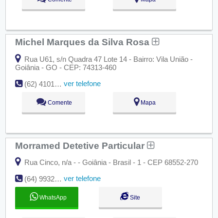
Michel Marques da Silva Rosa
Rua U61, s/n Quadra 47 Lote 14 - Bairro: Vila União -
Goiânia - GO - CEP: 74313-460
ver telefone
(62) 4101-0709
Comente
Mapa
Morramed Detetive Particular
Rua Cinco, n/a - - Goiânia - Brasil - 1 - CEP 68552-270
ver telefone
(64) 99329-8127 | (62) 99820-9736
WhatsApp
Site