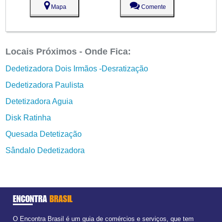
Mapa
Comente
Locais Próximos - Onde Fica:
Dedetizadora Dois Irmãos -Desratização
Dedetizadora Paulista
Detetizadora Aguia
Disk Ratinha
Quesada Detetização
Sândalo Dedetizadora
ENCONTRA
BRASIL
O Encontra Brasil é um guia de comércios e serviços, que tem