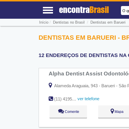
encontra
Brasil
O q
/
/
Início
Dentistas no Brasil
Dentistas em Barueri
DENTISTAS EM BARUERI - B
12 ENDEREÇOS DE DENTISTAS NA 
Alpha Dentist Assist Odontol
Alameda Araguaia, 943 - Barueri - São 
ver telefone
(11) 4195-9239
Comente
Mapa