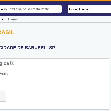
Barueri
ue:
Onde:
-
Barueri
RASIL
CIDADE DE BARUERI - SP
ógica
Paulo