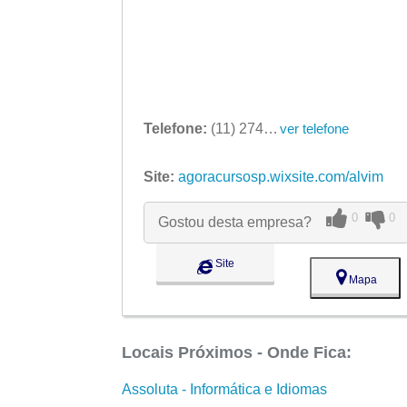
Telefone:
(11) 2741-6199
ver telefone
Site:
agoracursosp.wixsite.com/alvim
0
0
Gostou desta empresa?
Site
Mapa
Locais Próximos - Onde Fica:
Assoluta - Informática e Idiomas