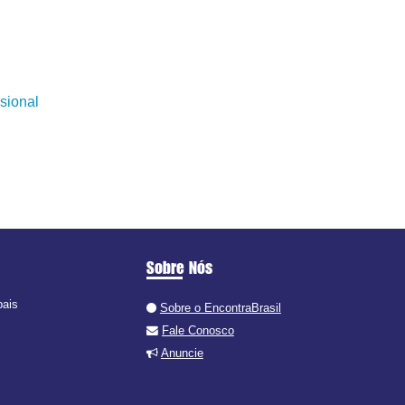
sional
Sobre Nós
pais
Sobre o EncontraBrasil
Fale Conosco
Anuncie