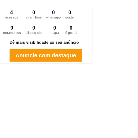
4
0
0
0
acessos
viram fone
whatsapp
gostei
0
0
0
0
orçamentos
cliques site
mapa
ñ gostei
Dê mais visibilidade ao seu anúncio
Anuncie com destaque