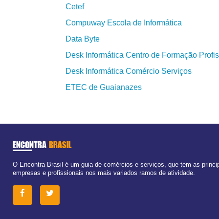
Cetef
Compuway Escola de Informática
Data Byte
Desk Informática Centro de Formação Profis
Desk Informática Comércio Serviços
ETEC de Guaianazes
ENCONTRA
BRASIL
O Encontra Brasil é um guia de comércios e serviços, que tem as princi
empresas e profissionais nos mais variados ramos de atividade.