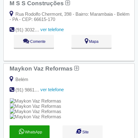
M S S Construções
Rua Rodolfo Chermont, 398 - Bairro: Marambaia - Belém
- PA - CEP: 66615-170
ver telefone
(91) 3032-8086
Comente
Mapa
Maykon Vaz Reformas
Belém
ver telefone
(91) 98612-8417 | (91) 98769-7993
WhatsApp
Site