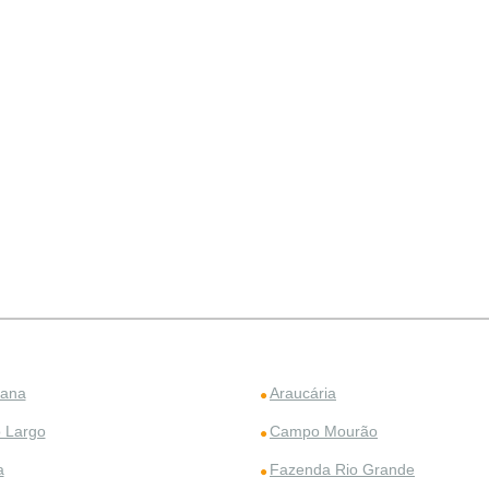
rana
Araucária
 Largo
Campo Mourão
a
Fazenda Rio Grande