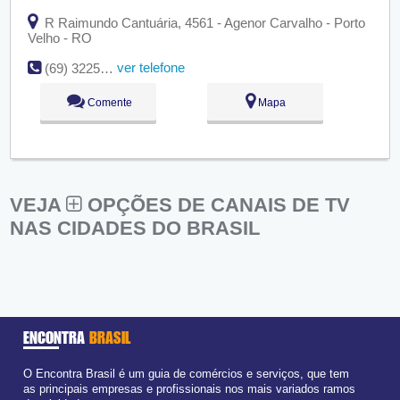
R Raimundo Cantuária, 4561 - Agenor Carvalho - Porto
Velho - RO
ver telefone
(69) 3225-5645
Comente
Mapa
VEJA
OPÇÕES DE CANAIS DE TV
NAS CIDADES DO BRASIL
ENCONTRA
BRASIL
O Encontra Brasil é um guia de comércios e serviços, que tem
as principais empresas e profissionais nos mais variados ramos