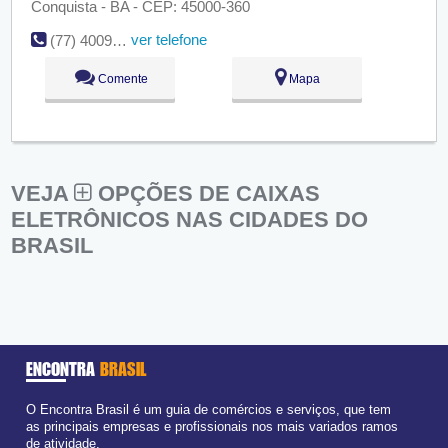
Conquista - BA - CEP: 45000-360
ver telefone
(77) 4009-9500
Comente
Mapa
VEJA
OPÇÕES DE CAIXAS
ELETRÔNICOS NAS CIDADES DO
BRASIL
ENCONTRA
BRASIL
O Encontra Brasil é um guia de comércios e serviços, que tem
as principais empresas e profissionais nos mais variados ramos
de atividade.