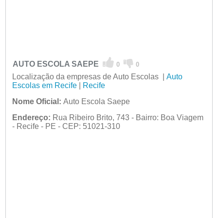
AUTO ESCOLA SAEPE
0
0
Localização da empresas de Auto Escolas |
Auto
Escolas em Recife
|
Recife
Nome Oficial:
Auto Escola Saepe
Endereço:
Rua Ribeiro Brito, 743 - Bairro: Boa Viagem
- Recife - PE - CEP: 51021-310