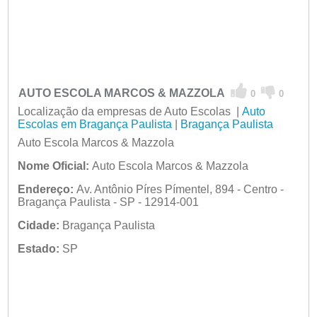
AUTO ESCOLA MARCOS & MAZZOLA
0
0
Localização da empresas de Auto Escolas |
Auto
Escolas em Bragança Paulista
|
Bragança Paulista
Auto Escola Marcos & Mazzola
Nome Oficial:
Auto Escola Marcos & Mazzola
Endereço:
Av. Antônio Píres Pímentel, 894 - Centro -
Bragança Paulista - SP - 12914-001
Cidade:
Bragança Paulista
Estado:
SP