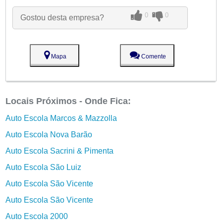
0
0
Gostou desta empresa?
Mapa
Comente
Locais Próximos - Onde Fica:
Auto Escola Marcos & Mazzolla
Auto Escola Nova Barão
Auto Escola Sacrini & Pimenta
Auto Escola São Luiz
Auto Escola São Vicente
Auto Escola São Vicente
Auto Escola 2000