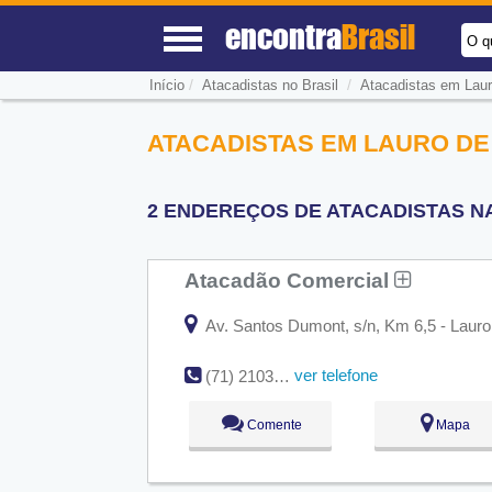
encontra
Brasil
O q
/
/
Início
Atacadistas no Brasil
Atacadistas em Laur
ATACADISTAS EM LAURO DE 
2 ENDEREÇOS DE ATACADISTAS NA
Atacadão Comercial
Av. Santos Dumont, s/n, Km 6,5 - Lauro 
ver telefone
(71) 2103-7444
Comente
Mapa