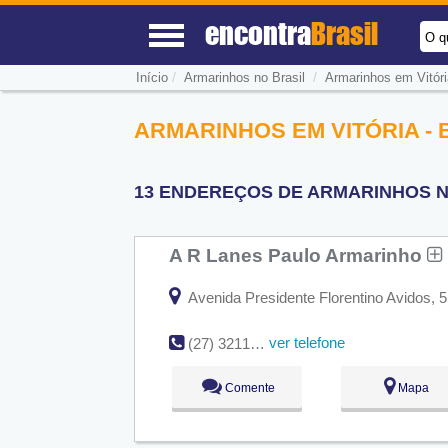
encontra
Brasil
O q
/
/
Início
Armarinhos no Brasil
Armarinhos em Vitóri
ARMARINHOS EM VITÓRIA - 
13 ENDEREÇOS DE ARMARINHOS NA
A R Lanes Paulo Armarinho
Avenida Presidente Florentino Avidos, 51
ver telefone
(27) 3211-1837
Comente
Mapa