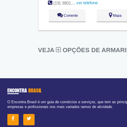
ver telefone
(19) 3801-2042
Comente
Mapa
VEJA
OPÇÕES DE ARMARI
ENCONTRA
BRASIL
O Encontra Brasil é um guia de comércios e serviços, que tem as princi
empresas e profissionais nos mais variados ramos de atividade.