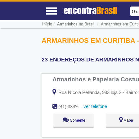
encontra
Brasil
O q
/
/
Início
Armarinhos no Brasil
Armarinhos em Curit
ARMARINHOS EM CURITIBA -
23 ENDEREÇOS DE ARMARINHOS NA
Armarinhos e Papelaria Costu
Rua Nícola Pellanda, 993 loja 2 - Bairro:
ver telefone
(41) 3349-6262
Comente
Mapa