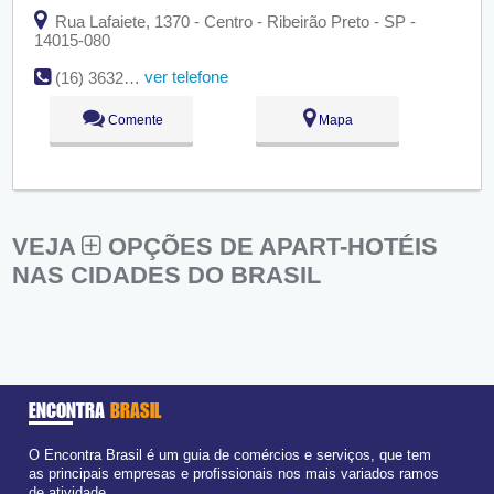
Rua Lafaiete, 1370 - Centro - Ribeirão Preto - SP -
14015-080
ver telefone
(16) 3632-7162
Comente
Mapa
VEJA
OPÇÕES DE APART-HOTÉIS
NAS CIDADES DO BRASIL
ENCONTRA
BRASIL
O Encontra Brasil é um guia de comércios e serviços, que tem
as principais empresas e profissionais nos mais variados ramos
de atividade.