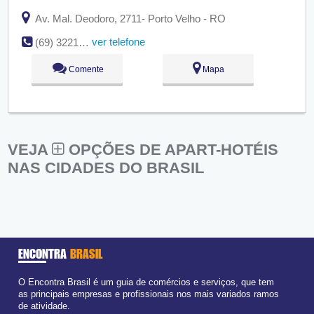
Av. Mal. Deodoro, 2711- Porto Velho - RO
ver telefone
(69) 3221-5244
Comente
Mapa
VEJA
OPÇÕES DE APART-HOTÉIS
NAS CIDADES DO BRASIL
ENCONTRA
BRASIL
O Encontra Brasil é um guia de comércios e serviços, que tem
as principais empresas e profissionais nos mais variados ramos
de atividade.