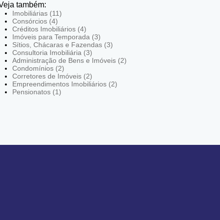
Veja também:
Imobiliárias (11)
Consórcios (4)
Créditos Imobiliários (4)
Imóveis para Temporada (3)
Sítios, Chácaras e Fazendas (3)
Consultoria Imobiliária (3)
Administração de Bens e Imóveis (2)
Condomínios (2)
Corretores de Imóveis (2)
Empreendimentos Imobiliários (2)
Pensionatos (1)