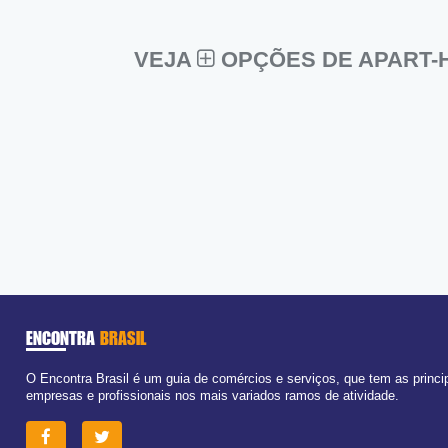
VEJA
OPÇÕES DE APART-H
ENCONTRA
BRASIL
O Encontra Brasil é um guia de comércios e serviços, que tem as princi
empresas e profissionais nos mais variados ramos de atividade.