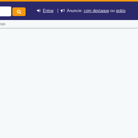
Entrar
|
Anuncie:
com destaque
ou
grátis
oas