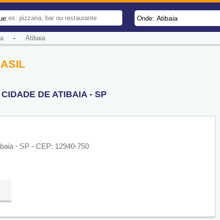
Atibaia
ue:
Onde:
-
ia
Atibaia
RASIL
IDADE DE ATIBAIA - SP
tibaia - SP - CEP: 12940-750